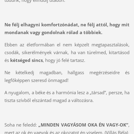
tudunk, hogy elindulj utadon.
Ne félj elhagyni komfortzónádat, ne félj attól, hogy mit
mondanak vagy gondolnak rólad a többiek.
Ebben az életformában el nem képzelt megtapasztalások,
csodák, sikerélmények várnak, ha van türelmed, kitartásod
és
kétséged sincs
, hogy jó felé tartasz.
Ne kételkedj magadban, hallgass megérzéseidre és
legfőképpen szeresd önmagad!
A nyugalom, a béke és a harmónia lesz a „társad”, persze, ha
tiszta szívből elszántad magad a változásra.
Soha ne feledd:
„MINDEN VAGYÁSOM OKA ÉN VAGY-OK”
,
mert az ok én vagyok és az okozatot én viselem. (Villás Béla)