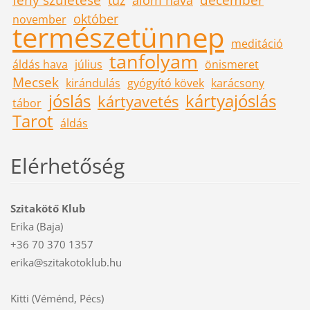
október
november
természetünnep
meditáció
tanfolyam
áldás hava
július
önismeret
Mecsek
kirándulás
gyógyító kövek
karácsony
jóslás
kártyajóslás
kártyavetés
tábor
Tarot
áldás
Elérhetőség
Szitakötő Klub
Erika (Baja)
+36 70 370 1357
erika@szitakotoklub.hu
Kitti (Véménd, Pécs)