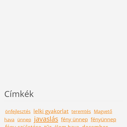
Címkék
lelki gyakorlat
önfejlesztés
teremtés
Magvető
javaslás
fény ünnep
fényünnep
hava
ünnep
fény születése
december
tűz
álom hava