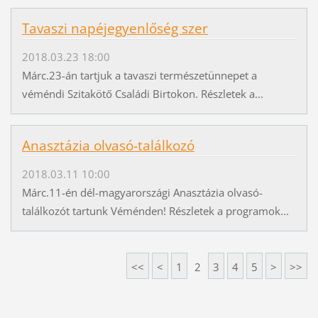
Tavaszi napéjegyenlőség szer
2018.03.23 18:00
Márc.23-án tartjuk a tavaszi természetünnepet a
véméndi Szitakötő Családi Birtokon. Részletek a...
Anasztázia olvasó-találkozó
2018.03.11 10:00
Márc.11-én dél-magyarországi Anasztázia olvasó-
találkozót tartunk Véménden! Részletek a programok...
<<
<
1
2
3
4
5
>
>>