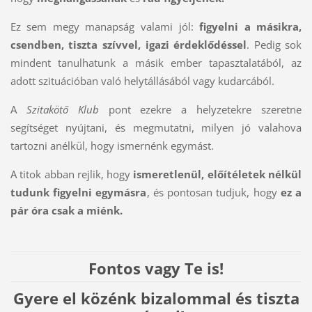
Ez sem megy manapság valami jól:
figyelni a másikra,
csendben, tiszta szívvel, igazi érdeklődéssel
. Pedig sok
mindent tanulhatunk a másik ember tapasztalatából, az
adott szituációban való helytállásából vagy kudarcából.
A
Szitakötő Klub
pont ezekre a helyzetekre szeretne
segítséget nyújtani, és megmutatni, milyen jó valahova
tartozni anélkül, hogy ismernénk egymást.
A titok abban rejlik, hogy
ismeretlenül, előítéletek nélkül
tudunk figyelni egymásra
, és pontosan tudjuk, hogy
ez a
pár óra csak a miénk.
Fontos vagy Te is!
Gyere el közénk bizalommal és tiszta