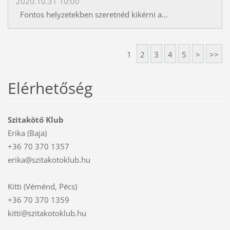
2020.10.31 10:00
Fontos helyzetekben szeretnéd kikérni a...
1
2
3
4
5
>
>>
Elérhetőség
Szitakötő Klub
Erika (Baja)
+36 70 370 1357
erika@szitakotoklub.hu
Kitti (Véménd, Pécs)
+36 70 370 1359
kitti@szitakotoklub.hu