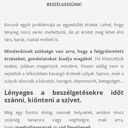
BESZÉLGESSÜNK!
Korunk egyik problémája az egyedüllét érzése. Lehet, hogy
tényleg nincs senki mellettünk, de az érzést meg lehet élni
társ, barát, család mellett is.
Mindenkinek szüksége van arra, hogy a felgyülemlett
érzéseket, gondolatokat kiadja magából
. Ha kibeszéljük
ezeket, jobban megértünk mindent, hiszen addig nem is
sejtettük a lelkünkben kavargó érzések súlyát. Sajnos, ezek a
súlyok okozzák a bánatot, haragot, depressziót, betegséget…
Lényeges a beszélgetésekre időt
szánni, kiönteni a szívet.
Még egy fontos dolog: vannak helyzetek, amikor nincs
szükség tanácsra vagy segítségre, csak arra,
hogy
meghallgassanak
és
rád figyeljenek.