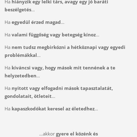
Ha
hiányzik egy lelki társ, avagy egy jó baráti
beszélgetés
…
Ha
egyedül érzed magad
…
Ha
valami függőség vagy betegség kínoz
…
Ha
nem tudsz megbirkózni a hétköznapi vagy egyedi
problémákkal
…
Ha
kíváncsi vagy, hogy mások mit tennének a te
helyzetedben
…
Ha
nyitott vagy elfogadni mások tapasztalatát,
gondolatait, ötleteit
…
Ha
kapaszkodókat keresel az életedhez
…
…akkor
gyere el közénk és