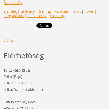
Címkék
:
ajándék
|
utalvány
|
tréning
|
kabbala
|
Tarot
|
rovás
|
kártyajóslás
|
életvezetés
|
coaching
« Vissza
Elérhetőség
Szitakötő Klub
Erika (Baja)
+36 70 370 1357
erika@szitakotoklub.hu
Kitti (Véménd, Pécs)
+36 70 370 1359