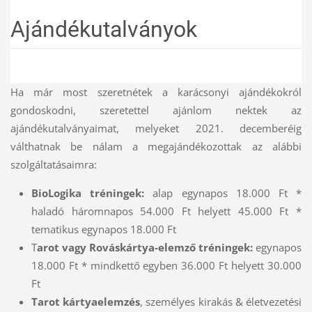
Ajándékutalványok
Ha már most szeretnétek a karácsonyi ajándékokról
gondoskodni, szeretettel ajánlom nektek az
ajándékutalványaimat, melyeket 2021. decemberéig
válthatnak be nálam a megajándékozottak az alábbi
szolgáltatásaimra:
BioLogika tréningek:
alap egynapos 18.000 Ft *
haladó háromnapos 54.000 Ft helyett 45.000 Ft *
tematikus egynapos 18.000 Ft
T
arot vagy Rováskártya-elemző tréningek:
egynapos
18.000 Ft * mindkettő egyben 36.000 Ft helyett 30.000
Ft
Tarot kártyaelemzés
, személyes kirakás & életvezetési