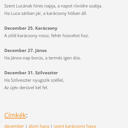
Szent Lucának híres napja, a napot rövidre szabja.
Ha Luca sárban jár, a karácsony hóban áll.
December 25. Karácsony
A zöld karácsony rossz, fehér húsvétot hoz.
December 27. János
Ha János-nap borús, a termés igen dús.
December 31. Szilveszter
Ha Szilveszter nyugszik széllel,
Az újév derűvel kél fel.
Címkék
:
december
|
álom hava
|
szent karácsony hava