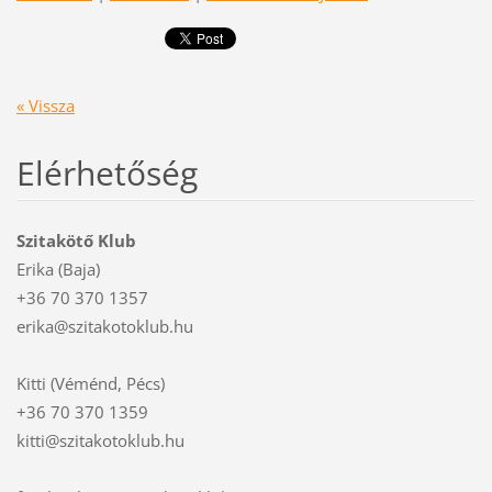
« Vissza
Elérhetőség
Szitakötő Klub
Erika (Baja)
+36 70 370 1357
erika@szitakotoklub.hu
Kitti (Véménd, Pécs)
+36 70 370 1359
kitti@szitakotoklub.hu