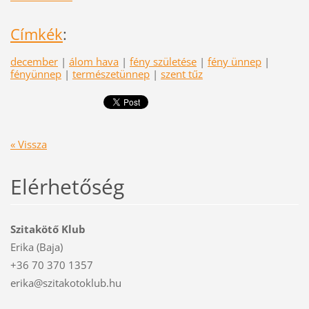
Címkék
:
december
|
álom hava
|
fény születése
|
fény ünnep
|
fényünnep
|
természetünnep
|
szent tűz
« Vissza
Elérhetőség
Szitakötő Klub
Erika (Baja)
+36 70 370 1357
erika@szitakotoklub.hu