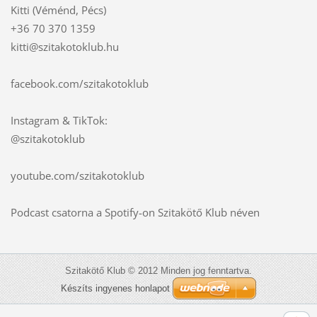
Kitti (Véménd, Pécs)
+36 70 370 1359
kitti@szitakotoklub.hu
facebook.com/szitakotoklub
Instagram & TikTok:
@szitakotoklub
youtube.com/szitakotoklub
Podcast csatorna a Spotify-on Szitakötő Klub néven
Szitakötő Klub © 2012 Minden jog fenntartva.
Készíts ingyenes honlapot