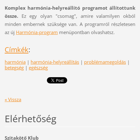
Komplex harmónia-helyreállító programot állítottunk
össze.
Ez egy olyan "csomag", amire valamilyen okból
minden embernek szüksége van. A programról részletesen
az új
Harmónia-program
menüpontban olvashatsz.
Címkék
:
harmónia
|
harmónia-helyreállítás
|
problémamegoldás
|
betegség
|
egészség
« Vissza
Elérhetőség
Szitakötő Klub