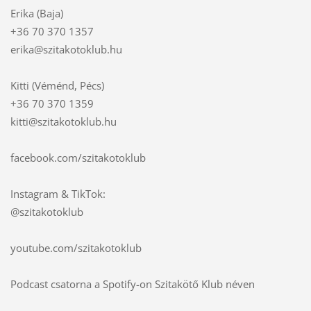
Erika (Baja)
+36 70 370 1357
erika@szitakotoklub.hu
Kitti (Véménd, Pécs)
+36 70 370 1359
kitti@szitakotoklub.hu
facebook.com/szitakotoklub
Instagram & TikTok:
@szitakotoklub
youtube.com/szitakotoklub
Podcast csatorna a Spotify-on Szitakötő Klub néven