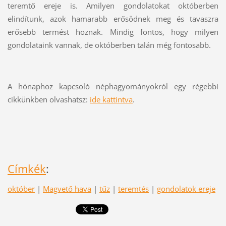
teremtő ereje is. Amilyen gondolatokat októberben
elindítunk, azok hamarabb erősödnek meg és tavaszra
erősebb termést hoznak. Mindig fontos, hogy milyen
gondolataink vannak, de októberben talán még fontosabb.
A hónaphoz kapcsoló néphagyományokról egy régebbi
cikkünkben olvashatsz:
ide kattintva
.
Címkék
:
október
|
Magvető hava
|
tűz
|
teremtés
|
gondolatok ereje