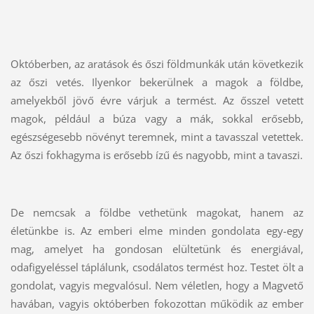
Októberben, az aratások és őszi földmunkák után következik
az őszi vetés. Ilyenkor bekerülnek a magok a földbe,
amelyekből jövő évre várjuk a termést. Az ősszel vetett
magok, például a búza vagy a mák, sokkal erősebb,
egészségesebb növényt teremnek, mint a tavasszal vetettek.
Az őszi fokhagyma is erősebb ízű és nagyobb, mint a tavaszi.
De nemcsak a földbe vethetünk magokat, hanem az
életünkbe is. Az emberi elme minden gondolata egy-egy
mag, amelyet ha gondosan elültetünk és energiával,
odafigyeléssel táplálunk, csodálatos termést hoz. Testet ölt a
gondolat, vagyis megvalósul. Nem véletlen, hogy a Magvető
havában, vagyis októberben fokozottan működik az ember