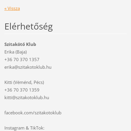
« Vissza
Elérhetőség
Szitakötő Klub
Erika (Baja)
+36 70 370 1357
erika@szitakotoklub.hu
Kitti (Véménd, Pécs)
+36 70 370 1359
kitti@szitakotoklub.hu
facebook.com/szitakotoklub
Instagram & TikTok: