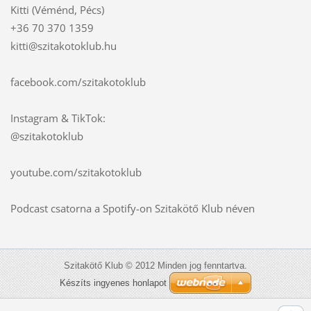
Kitti (Véménd, Pécs)
+36 70 370 1359
kitti@szitakotoklub.hu
facebook.com/szitakotoklub
Instagram & TikTok:
@szitakotoklub
youtube.com/szitakotoklub
Podcast csatorna a Spotify-on Szitakötő Klub néven
Szitakötő Klub © 2012 Minden jog fenntartva.
Készíts ingyenes honlapot