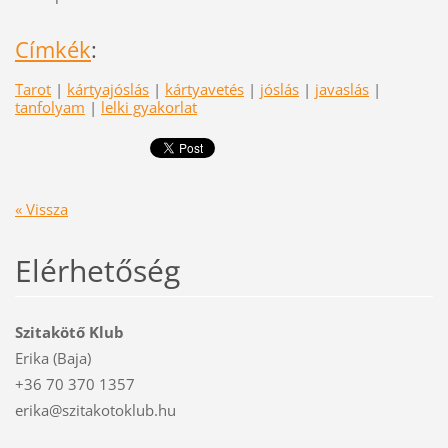
Címkék
:
Tarot
|
kártyajóslás
|
kártyavetés
|
jóslás
|
javaslás
|
tanfolyam
|
lelki gyakorlat
« Vissza
Elérhetőség
Szitakötő Klub
Erika (Baja)
+36 70 370 1357
erika@szitakotoklub.hu