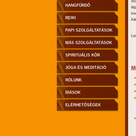
mó
HANGFÜRDŐ
lé
to
REIKI
ká
PAPI SZOLGÁLTATÁSOK
Le
MÁS SZOLGÁLTATÁSOK
SPIRITUÁLIS KÖR
M
JÓGA ÉS MEDITÁCIÓ
RÓLUNK
ÍRÁSOK
ELÉRHETŐSÉGEK