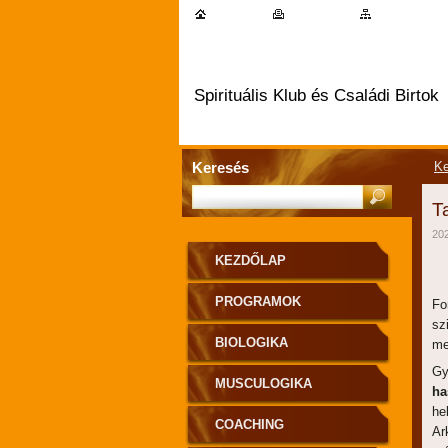
kezdőlap
|
nyomtatás
|
oldaltérkép
Spirituális Klub és Családi Birtok
Keresés
Ke
T
202
KEZDŐLAP
PROGRAMOK
Fo
sz
BIOLOGIKA
me
Gy
MUSCULOGIKA
ha
he
COACHING
Ar