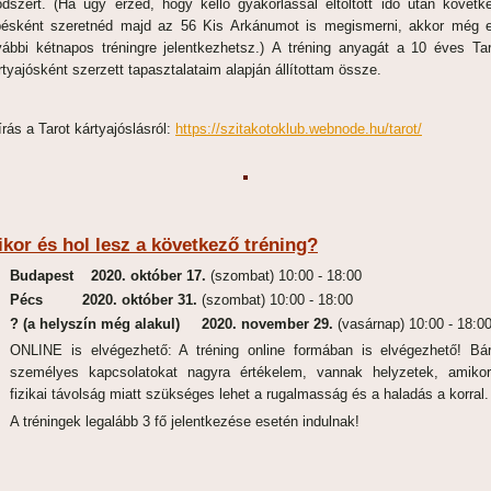
dszert. (Ha úgy érzed, hogy kellő gyakorlással eltöltött idő után követk
pésként szeretnéd majd az 56 Kis Arkánumot is megismerni, akkor még 
vábbi kétnapos tréningre jelentkezhetsz.) A tréning anyagát a 10 éves Tar
rtyajósként szerzett tapasztalataim alapján állítottam össze.
írás a Tarot kártyajóslásról:
https://szitakotoklub.webnode.hu/tarot/
ikor és hol lesz a következő tréning?
Budapest 2020. október 17.
(szombat) 10:00 - 18:00
Pécs 2020. október 31.
(szombat) 10:00 - 18:00
? (a helyszín még alakul) 2020. november 29.
(vasárnap) 10:00 - 18:0
ONLINE is elvégezhető: A tréning online formában is elvégezhető! Bá
személyes kapcsolatokat nagyra értékelem, vannak helyzetek, amiko
fizikai távolság miatt szükséges lehet a rugalmasság és a haladás a korral.
A tréningek legalább 3 fő jelentkezése esetén indulnak!