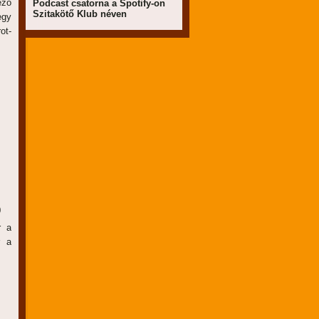
ező
Podcast csatorna a Spotify-on
Szitakötő Klub néven
egy
ot-
0
r a
r a