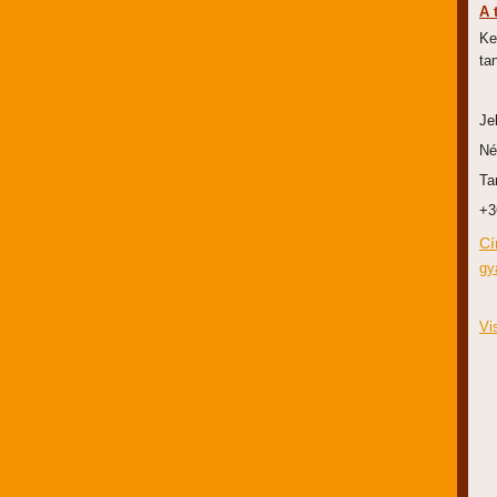
A 
Ke
ta
Je
Né
Ta
+3
Cí
gy
Vi