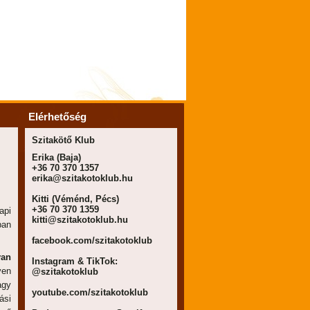
Elérhetőség
Szitakötő Klub
Erika (Baja)
+36 70 370 1357
erika@szitakotoklub.hu
Kitti (Véménd, Pécs)
+36 70 370 1359
api
kitti@szitakotoklub.hu
ban
facebook.com/szitakotoklub
yan
Instagram & TikTok:
en
@szitakotoklub
agy
youtube.com/szitakotoklub
ási