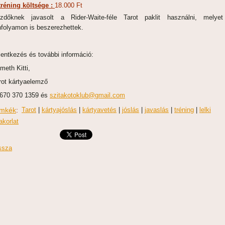
tréning költsége :
18.000 Ft
zdőknek javasolt a Rider-Waite-féle Tarot paklit használni, melye
nfolyamon is beszerezhettek.
lentkezés és további információ:
meth Kitti,
rot kártyaelemző
670 370 1359 és
szitakotoklub@gmail.com
mkék
:
Tarot
|
kártyajóslás
|
kártyavetés
|
jóslás
|
javaslás
|
tréning
|
lelki
akorlat
ssza