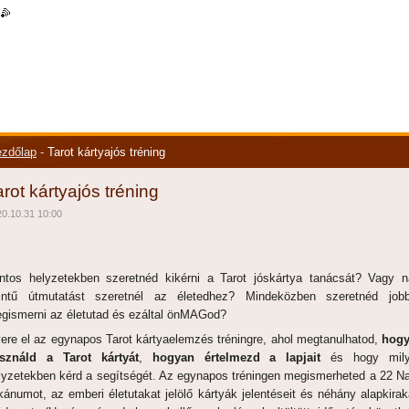
|
rss
zdőlap
-
Tarot kártyajós tréning
arot kártyajós tréning
0.10.31 10:00
ntos helyzetekben szeretnéd kikérni a Tarot jóskártya tanácsát? Vagy n
intű útmutatást szeretnél az életedhez? Mindeközben szeretnéd job
gismerni az életutad és ezáltal önMAGod?
ere el az egynapos Tarot kártyaelemzés tréningre, ahol megtanulhatod,
hog
sználd a Tarot kártyát
,
hogyan értelmezd a lapjait
és hogy mily
lyzetekben kérd a segítségét. Az egynapos tréningen megismerheted a 22 N
kánumot, az emberi életutakat jelölő kártyák jelentéseit és néhány alapkirak