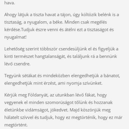
hava.
Ahogy látjuk a tiszta havat a tájon, úgy költözik belénk is a
tisztaság, a nyugalom, a béke. Minden csak megélés
kérdése.Tudjuk észre venni és átélni ezt a tisztaságot és
nyugalmat!
Lehetőség szerint többször csendesüljünk el és figyeljük a
kinti természet hangtalanságát, és találjunk rá a bennünk
lévő csendre.
Tegyünk sétákat és mindeközben elengedhetjük a bánatot,
elengedhetjük mint érzést, ami nyomja szívünket.
Kérjük meg Földanyát, az utunkban lévő fákat, hogy
vegyenek el minden szomorúságot tőlünk és hozzanak
életünkbe vidámságot, jókedvet. Majd köszönjük meg
hálatelt szívvel és tudjuk, hogy ez megtörténik, hogy ez már
megtörtént.