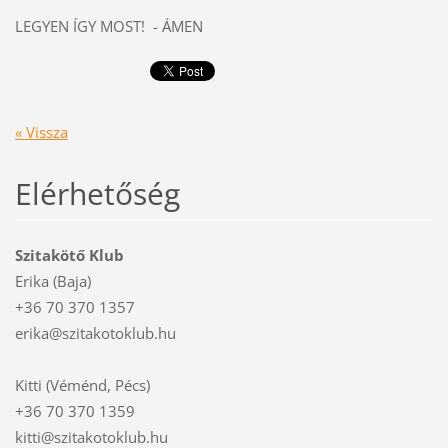
LEGYEN ÍGY MOST! - ÁMEN
« Vissza
Elérhetőség
Szitakötő Klub
Erika (Baja)
+36 70 370 1357
erika@szitakotoklub.hu
Kitti (Véménd, Pécs)
+36 70 370 1359
kitti@szitakotoklub.hu