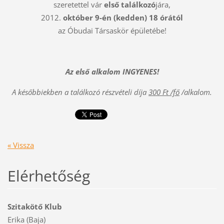
szeretettel vár
első találkozó
jára,
2012.
október 9-én (kedden) 18 órától
az Óbudai Társaskör épületébe!
Az első alkalom INGYENES!
A későbbiekben a találkozó részvételi díja
300 Ft /fő
/alkalom.
« Vissza
Elérhetőség
Szitakötő Klub
Erika (Baja)