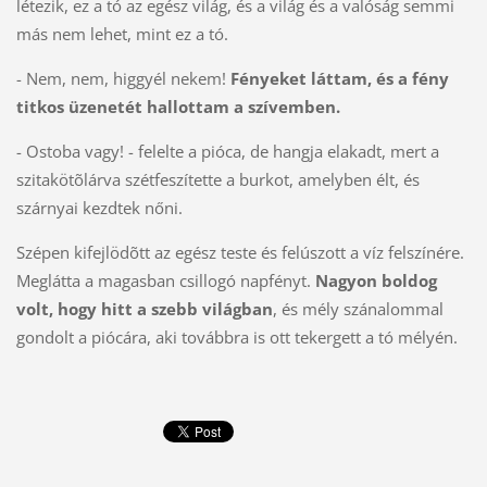
létezik, ez a tó az egész világ, és a világ és a valóság semmi
más nem lehet, mint ez a tó.
- Nem, nem, higgyél nekem!
Fényeket láttam, és a fény
titkos üzenetét hallottam a szívemben.
- Ostoba vagy! - felelte a pióca, de hangja elakadt, mert a
szitakötõlárva szétfeszítette a burkot, amelyben élt, és
szárnyai kezdtek nőni.
Szépen kifejlödõtt az egész teste és felúszott a víz felszínére.
Meglátta a magasban csillogó napfényt.
Nagyon boldog
volt, hogy hitt a szebb világban
, és mély szánalommal
gondolt a piócára, aki továbbra is ott tekergett a tó mélyén.