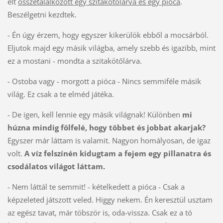
élt
összetalálkozott egy szitakötőlárva és egy pióca
.
Beszélgetni kezdtek.
- Én úgy érzem, hogy egyszer kikerülök ebből a mocsárból.
Eljutok majd egy másik világba, amely szebb és igazibb, mint
ez a mostani - mondta a szitakötőlárva.
- Ostoba vagy - morgott a pióca - Nincs semmiféle másik
világ. Ez csak a te elméd játéka.
- De igen, kell lennie egy másik világnak! Különben
mi
húzna mindig fölfelé, hogy többet és jobbat akarjak?
Egyszer már láttam is valamit. Nagyon homályosan, de igaz
volt.
A víz felszínén kidugtam a fejem egy pillanatra és
csodálatos világot láttam.
- Nem láttál te semmit! - kételkedett a pióca - Csak a
képzeleted játszott veled. Higgy nekem. Én keresztül usztam
az egész tavat, már töbször is, oda-vissza. Csak ez a tó