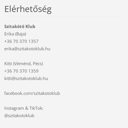
Elérhetőség
Szitakötő Klub
Erika (Baja)
+36 70 370 1357
erika@szitakotoklub.hu
Kitti (Véménd, Pécs)
+36 70 370 1359
kitti@szitakotoklub.hu
facebook.com/szitakotoklub
Instagram & TikTok:
@szitakotoklub