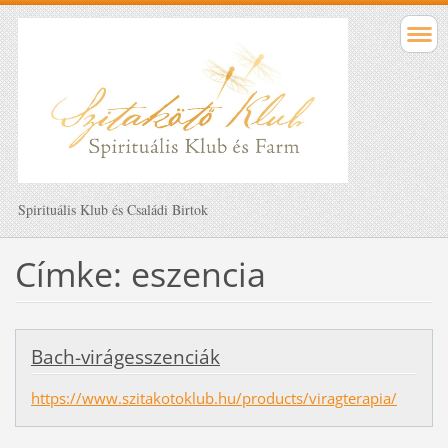
Spirituális Klub és Családi Birtok
Címke: eszencia
Bach-virágesszenciák
https://www.szitakotoklub.hu/products/viragterapia/