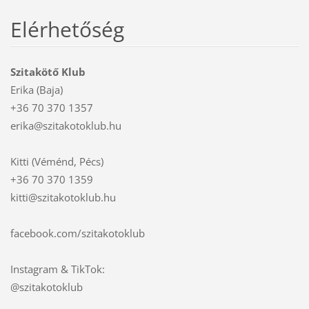
Elérhetőség
Szitakötő Klub
Erika (Baja)
+36 70 370 1357
erika@szitakotoklub.hu
Kitti (Véménd, Pécs)
+36 70 370 1359
kitti@szitakotoklub.hu
facebook.com/szitakotoklub
Instagram & TikTok:
@szitakotoklub