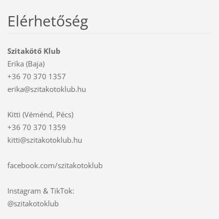
Elérhetőség
Szitakötő Klub
Erika (Baja)
+36 70 370 1357
erika@szitakotoklub.hu
Kitti (Véménd, Pécs)
+36 70 370 1359
kitti@szitakotoklub.hu
facebook.com/szitakotoklub
Instagram & TikTok:
@szitakotoklub