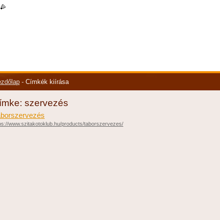
|
rss
zdőlap
-
Címkék kiírása
ímke: szervezés
borszervezés
ps://www.szitakotoklub.hu/products/taborszervezes/