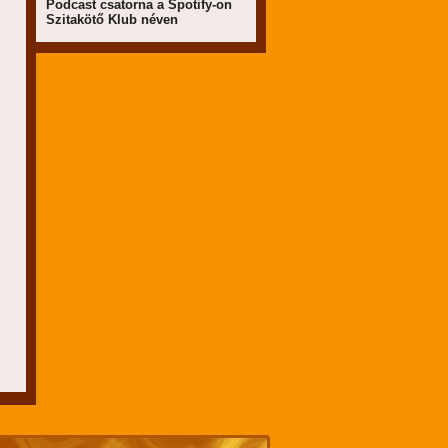
Podcast csatorna a Spotify-on
Szitakötő Klub néven