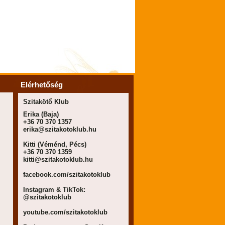
Elérhetőség
Szitakötő Klub
Erika (Baja)
+36 70 370 1357
erika@szitakotoklub.hu
Kitti (Véménd, Pécs)
+36 70 370 1359
kitti@szitakotoklub.hu
facebook.com/szitakotoklub
Instagram & TikTok:
@szitakotoklub
youtube.com/szitakotoklub