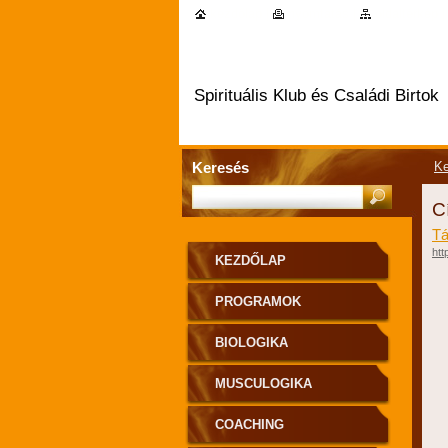
kezdőlap
|
nyomtatás
|
oldaltérkép
Spirituális Klub és Családi Birtok
Keresés
Ke
C
Tá
htt
KEZDŐLAP
PROGRAMOK
BIOLOGIKA
MUSCULOGIKA
COACHING