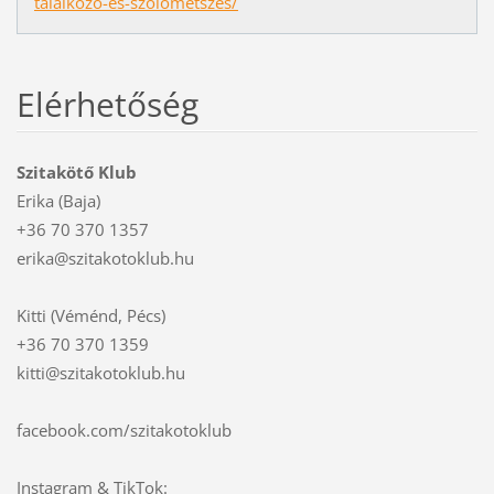
talalkozo-es-szolometszes/
Elérhetőség
Szitakötő Klub
Erika (Baja)
+36 70 370 1357
erika@szitakotoklub.hu
Kitti (Véménd, Pécs)
+36 70 370 1359
kitti@szitakotoklub.hu
facebook.com/szitakotoklub
Instagram & TikTok: