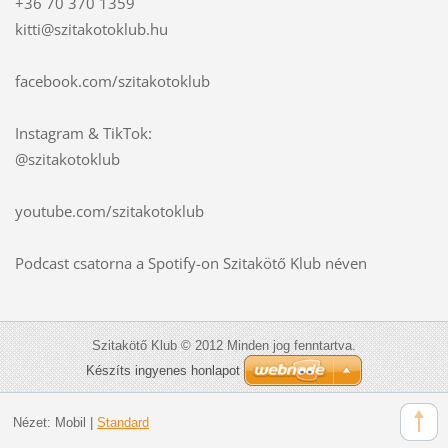
+36 70 370 1359
kitti@szitakotoklub.hu
facebook.com/szitakotoklub
Instagram & TikTok:
@szitakotoklub
youtube.com/szitakotoklub
Podcast csatorna a Spotify-on Szitakötő Klub néven
Szitakötő Klub © 2012 Minden jog fenntartva.
Készíts ingyenes honlapot
Nézet:
Mobil
|
Standard