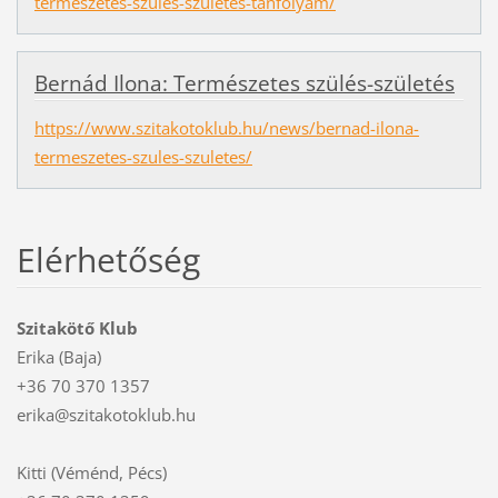
termeszetes-szules-szuletes-tanfolyam/
Bernád Ilona: Természetes szülés-születés
https://www.szitakotoklub.hu/news/bernad-ilona-
termeszetes-szules-szuletes/
Elérhetőség
Szitakötő Klub
Erika (Baja)
+36 70 370 1357
erika@szitakotoklub.hu
Kitti (Véménd, Pécs)